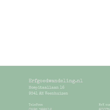
Erfgoedwandeling.nl
Hospitaallaan 16
9341 AH Veenhuizen
Telefoon
KvK nu