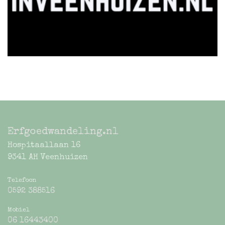
Erfgoedwandeling.nl
Hospitaallaan 16
9341 AH Veenhuizen
Telefoon
0592 388516
Mobiel
06 16443400