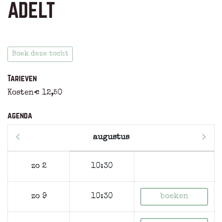
ADELT
Boek deze tocht
Tarieven
Kosten
€ 12,50
agenda
augustus
zo 2
10:30
zo 9
10:30
boeken