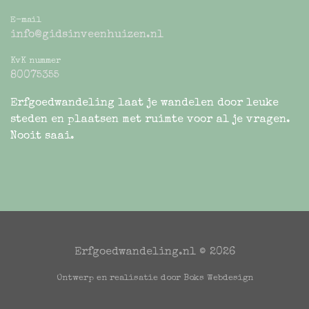
E-mail
info@gidsinveenhuizen.nl
KvK nummer
80075355
Erfgoedwandeling laat je wandelen door leuke
steden en plaatsen met ruimte voor al je vragen.
Nooit saai.
Erfgoedwandeling.nl ©
2026
Ontwerp en realisatie door Boks Webdesign